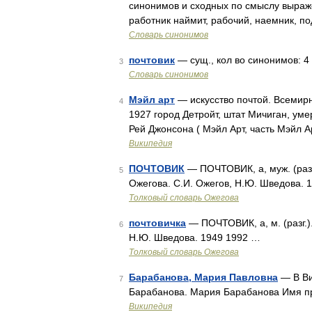
синонимов и сходных по смыслу выражен
работник наймит, рабочий, наемник, по
Словарь синонимов
почтовик
— сущ., кол во синонимов: 4 
3
Словарь синонимов
Мэйл арт
— искусство почтой. Всемирн
4
1927 город Детройт, штат Мичиган, уме
Рей Джонсона ( Мэйл Арт, часть Мэйл 
Википедия
ПОЧТОВИК
— ПОЧТОВИК, а, муж. (разг.
5
Ожегова. С.И. Ожегов, Н.Ю. Шведова. 
Толковый словарь Ожегова
почтовичка
— ПОЧТОВИК, а, м. (разг.)
6
Н.Ю. Шведова. 1949 1992 …
Толковый словарь Ожегова
Барабанова, Мария Павловна
— В Ви
7
Барабанова. Мария Барабанова Имя п
Википедия