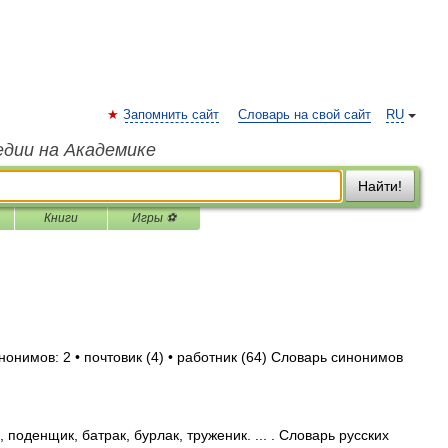
Запомнить сайт
Словарь на свой сайт
RU
едии на Академике
Найти!
Книги
Игры ⚽
нонимов: 2 • почтовик (4) • работник (64) Словарь синонимов
поденщик, батрак, бурлак, труженик. ... . Словарь русских