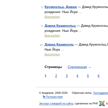
Крумхольц, Дэвид
— Дэвид Крумхольц
8
рождения: Нью Йорк …
Википедия
Дэвид Крамхольц
— Дэвид Крумхольц 
9
рождения: Нью Йорк …
Википедия
Дэвид Крамхолц
— Дэвид Крумхольц D
10
Нью Йорк …
Википедия
Страницы
Следующая
→
1
2
3
4
5
6
© Академик, 2000-2026
Обратная связь:
Техподдерж
👣 Путешествия
Экспорт словарей на сайты
, сделанные на PHP,
Jo