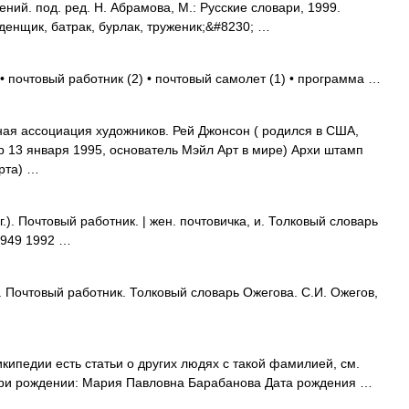
ий. под. ред. Н. Абрамова, М.: Русские словари, 1999.
денщик, батрак, бурлак, труженик;&#8230; …
• почтовый работник (2) • почтовый самолет (1) • программа …
ая ассоциация художников. Рей Джонсон ( родился в США,
р 13 января 1995, основатель Мэйл Арт в мире) Архи штамп
Арта) …
). Почтовый работник. | жен. почтовичка, и. Толковый словарь
1949 1992 …
. Почтовый работник. Толковый словарь Ожегова. С.И. Ожегов,
кипедии есть статьи о других людях с такой фамилией, см.
ри рождении: Мария Павловна Барабанова Дата рождения …