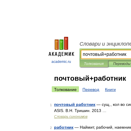
Словари и энциклоп
academic.ru
Толкования
Переводы
почтовый+работник
Толкование
Перевод
Книги
почтовый работник
— сущ., кол во си
1
ASIS. В.Н. Тришин. 2013 …
Словарь синонимов
работник
— Наймит, рабочий, наемник, 
2